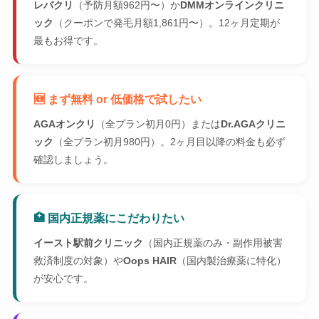
レバクリ
（予防月額962円〜）か
DMMオンラインクリニ
ック
（クーポンで発毛月額1,861円〜）。12ヶ月定期が
最もお得です。
🆕 まず無料 or 低価格で試したい
AGAオンクリ
（全プラン初月0円）または
Dr.AGAクリニ
ック
（全プラン初月980円）。2ヶ月目以降の料金も必ず
確認しましょう。
🏥 国内正規薬にこだわりたい
イースト駅前クリニック
（国内正規薬のみ・副作用被害
救済制度の対象）や
Oops HAIR
（国内製治療薬に特化）
が安心です。