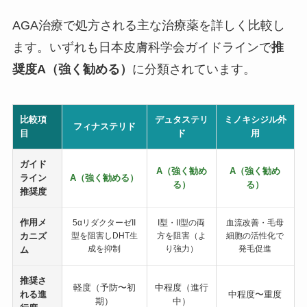
AGA治療で処方される主な治療薬を詳しく比較し
ます。いずれも日本皮膚科学会ガイドラインで
推
奨度A（強く勧める）
に分類されています。
比較項
デュタステリ
ミノキシジル外
フィナステリド
目
ド
用
ガイド
A（強く勧め
A（強く勧め
ライン
A（強く勧める）
る）
る）
推奨度
作用メ
5αリダクターゼII
I型・II型の両
血流改善・毛母
カニズ
型を阻害しDHT生
方を阻害（よ
細胞の活性化で
成を抑制
り強力）
発毛促進
ム
推奨さ
軽度（予防〜初
中程度（進行
れる進
中程度〜重度
期）
中）