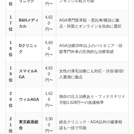
リニック
ノキシジル処方可能
位
円〜
1
4,62
B&Hメディ
AGA専門医常駐・恵比寿/横浜に拠
7
0
カル
点・対面とオンラインを自由に選択
位
円〜
1
6,60
Dクリニッ
AGA治療20年以上のパイオニア・頭
8
0
ク
髪専門外来の圧倒的な治療実績
位
円〜
1
4,62
スマイルA
女性の薄毛治療にも対応・渋谷/新宿/
9
0
GA
八重洲に拠点
位
円〜
2
1,62
独自の注入治療あり・フィナステリド
0
ウィルAGA
8
月額1,628円〜の低価格帯
位
円〜
2
3,30
東京銀座総
総合クリニック・AGA以外の健康相
1
0
合
談も一括で可能
位
円〜