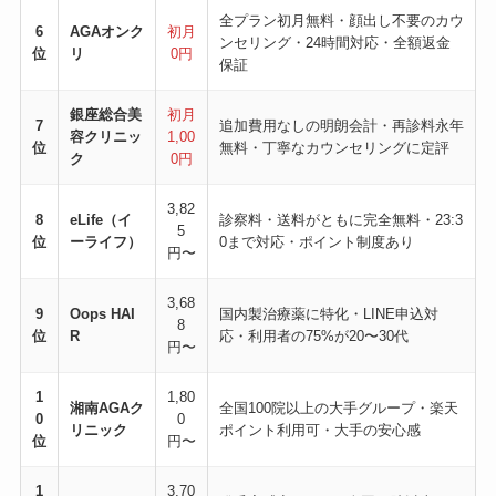
全プラン初月無料・顔出し不要のカウ
6
AGAオンク
初月
ンセリング・24時間対応・全額返金
位
リ
0円
保証
銀座総合美
初月
7
追加費用なしの明朗会計・再診料永年
容クリニッ
1,00
位
無料・丁寧なカウンセリングに定評
ク
0円
3,82
8
eLife（イ
診察料・送料がともに完全無料・23:3
5
位
ーライフ）
0まで対応・ポイント制度あり
円〜
3,68
9
Oops HAI
国内製治療薬に特化・LINE申込対
8
位
R
応・利用者の75%が20〜30代
円〜
1
1,80
湘南AGAク
全国100院以上の大手グループ・楽天
0
0
リニック
ポイント利用可・大手の安心感
位
円〜
1
3,70