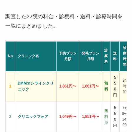
調査した22院の料金・診察料・送料・診療時間を
一覧にまとめました。
診
診
予防プラン
発毛プラン
送
療
No
クリニック名
察
月額
月額
料
時
料
間
5
24
DMMオンラインクリ
無
5
1
1,861円〜
1,861円〜
時
ニック
料
0
間
円
5
7:0
無
5
0〜
2
クリニックフォア
1,049円〜
1,851円〜
料
0
24:
※
00
円