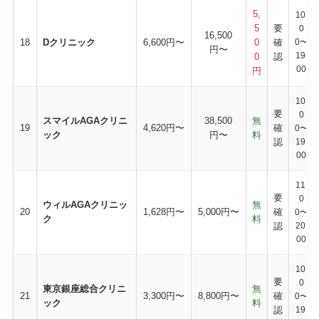
5,
10:
5
要
0
16,500
18
Dクリニック
6,600円〜
0
確
0〜
円〜
19:
0
認
00
円
10:
要
0
スマイルAGAクリニ
38,500
無
19
4,620円〜
確
0〜
ック
円〜
料
認
19:
00
11:
要
0
ウィルAGAクリニッ
無
20
1,628円〜
5,000円〜
確
0〜
ク
料
認
20:
00
10:
要
0
東京銀座総合クリニ
無
21
3,300円〜
8,800円〜
確
0〜
ック
料
認
19: