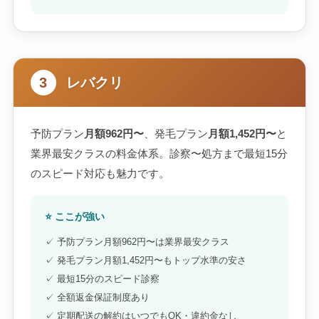
3
レバクリ
予防プラン
月額962円〜
、発毛プラン
月額1,452円〜
と
業界最安クラスの料金体系。診察〜処方まで最短15分
のスピード対応も魅力です。
⭐ ここが強い
✓ 予防プラン月額962円〜は業界最安クラス
✓ 発毛プラン月額1,452円〜もトップ水準の安さ
✓ 最短15分のスピード診察
✓ 全額返金保証制度あり
✓ 定期配送の解約はいつでもOK・違約金なし