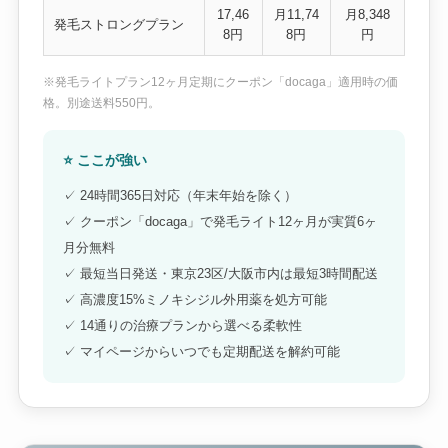
17,46
月11,74
月8,348
発毛ストロングプラン
8円
8円
円
※発毛ライトプラン12ヶ月定期にクーポン「docaga」適用時の価
格。別途送料550円。
⭐ ここが強い
✓ 24時間365日対応（年末年始を除く）
✓ クーポン「docaga」で発毛ライト12ヶ月が実質6ヶ
月分無料
✓ 最短当日発送・東京23区/大阪市内は最短3時間配送
✓ 高濃度15%ミノキシジル外用薬を処方可能
✓ 14通りの治療プランから選べる柔軟性
✓ マイページからいつでも定期配送を解約可能