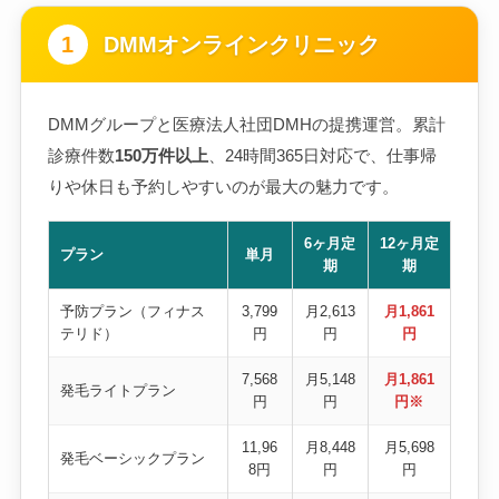
1
DMMオンラインクリニック
DMMグループと医療法人社団DMHの提携運営。累計
診療件数
150万件以上
、24時間365日対応で、仕事帰
りや休日も予約しやすいのが最大の魅力です。
6ヶ月定
12ヶ月定
プラン
単月
期
期
予防プラン（フィナス
3,799
月2,613
月1,861
テリド）
円
円
円
7,568
月5,148
月1,861
発毛ライトプラン
円
円
円※
11,96
月8,448
月5,698
発毛ベーシックプラン
8円
円
円