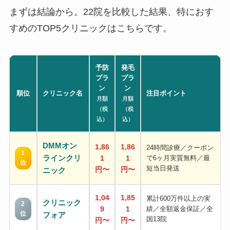
まずは結論から。22院を比較した結果、特におす
すめのTOP5クリニックはこちらです。
予防
発毛
プラ
プラ
ン
ン
順位
クリニック名
注目ポイント
月額
月額
（税
（税
込）
込）
DMMオン
1,86
1,86
24時間診療／クーポン
1
ラインクリ
1
1
で6ヶ月実質無料／最
位
短当日発送
円〜
円〜
ニック
1,04
1,85
累計600万件以上の実
クリニック
2
9
1
績／全額返金保証／全
位
フォア
国13院
円〜
円〜