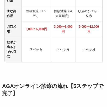
行度
主な副
性欲減退（1〜
性欲減退（や
頭皮のかゆみ・
作用
5%）
や高頻度）
発赤
月額相
3,000〜8,000
5,000〜12,000
2,000〜6,000円
場
円
円
効果が
出るま
3〜6ヶ月
3〜6ヶ月
3〜6ヶ月
での目
安
AGAオンライン診療の流れ【5ステップで
完了】