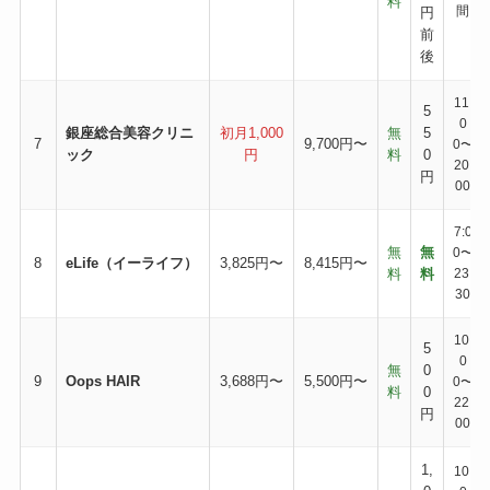
料
間
円
前
後
11:
5
0
銀座総合美容クリニ
初月1,000
無
5
7
9,700円〜
0〜
ック
円
料
0
20:
円
00
7:0
無
無
0〜
8
eLife（イーライフ）
3,825円〜
8,415円〜
料
料
23:
30
10:
5
0
無
0
9
Oops HAIR
3,688円〜
5,500円〜
0〜
料
0
22:
円
00
1,
10: