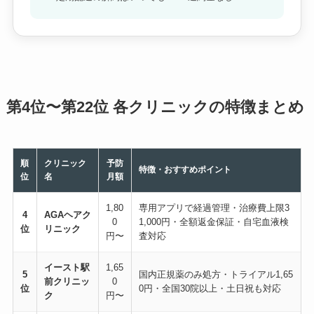
第4位〜第22位 各クリニックの特徴まとめ
順
クリニック
予防
特徴・おすすめポイント
位
名
月額
1,80
専用アプリで経過管理・治療費上限3
4
AGAヘアク
0
1,000円・全額返金保証・自宅血液検
位
リニック
円〜
査対応
イースト駅
1,65
5
国内正規薬のみ処方・トライアル1,65
前クリニッ
0
位
0円・全国30院以上・土日祝も対応
ク
円〜