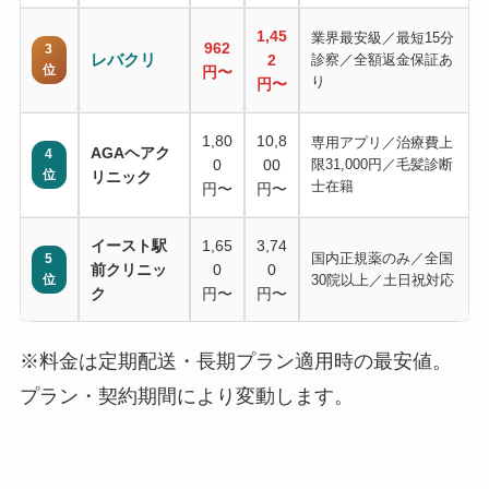
1,45
業界最安級／最短15分
962
3
レバクリ
2
診察／全額返金保証あ
位
円〜
り
円〜
1,80
10,8
専用アプリ／治療費上
AGAヘアク
4
0
00
限31,000円／毛髪診断
位
リニック
士在籍
円〜
円〜
イースト駅
1,65
3,74
国内正規薬のみ／全国
5
前クリニッ
0
0
位
30院以上／土日祝対応
ク
円〜
円〜
※料金は定期配送・長期プラン適用時の最安値。
プラン・契約期間により変動します。