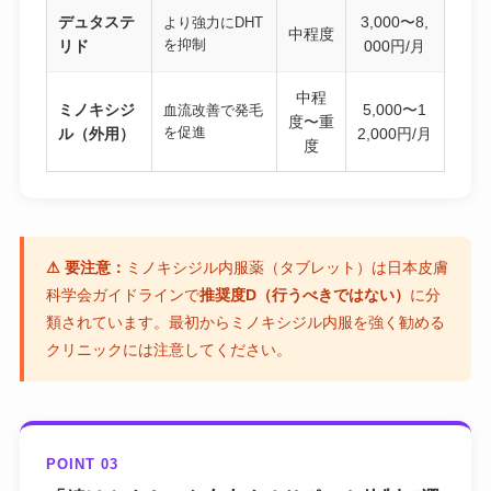
デュタステ
3,000〜8,
より強力にDHT
中程度
を抑制
リド
000円/月
中程
ミノキシジ
5,000〜1
血流改善で発毛
度〜重
を促進
ル（外用）
2,000円/月
度
⚠ 要注意：
ミノキシジル内服薬（タブレット）は日本皮膚
科学会ガイドラインで
推奨度D（行うべきではない）
に分
類されています。最初からミノキシジル内服を強く勧める
クリニックには注意してください。
POINT 03