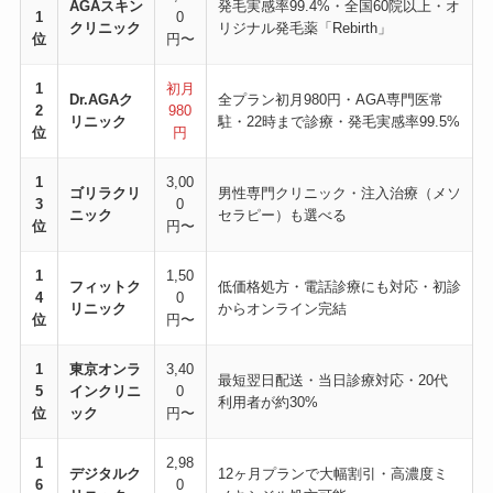
AGAスキン
発毛実感率99.4%・全国60院以上・オ
1
0
クリニック
リジナル発毛薬「Rebirth」
位
円〜
1
初月
Dr.AGAク
全プラン初月980円・AGA専門医常
2
980
リニック
駐・22時まで診療・発毛実感率99.5%
位
円
1
3,00
ゴリラクリ
男性専門クリニック・注入治療（メソ
3
0
ニック
セラピー）も選べる
位
円〜
1
1,50
フィットク
低価格処方・電話診療にも対応・初診
4
0
リニック
からオンライン完結
位
円〜
1
東京オンラ
3,40
最短翌日配送・当日診療対応・20代
5
インクリニ
0
利用者が約30%
位
ック
円〜
1
2,98
デジタルク
12ヶ月プランで大幅割引・高濃度ミ
6
0